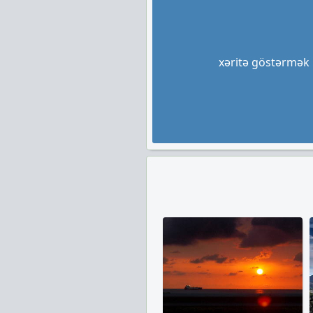
xəritə göstərmək