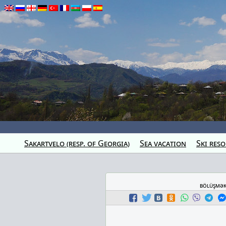
Sakartvelo (resp. of Georgia)
Sea vacation
Ski reso
bölüşmə