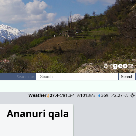
airGEO
.oRg
Search for:
Weather
27.4
/81.3
1013
36
2.27
ºC
ºF
hPa
%
m/s
Ananuri qala