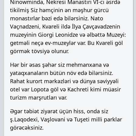
Ninowminda, Nekresi Manastırı VI-cı əsrdə
tikilmiş Siz həmçinin ən məşhur gürcü
monastırlar bəzi edə bilərsiniz. Nato
Vaçnadzeni, Kvareli ildə İlya Çavçavadzenin
muzeyinin Giorgi Leonidze və əlbəttə Muzeyi:
getməli neçə ev-muzeylər var. Bu Kvareli göl
görmək tövsiyə olunur.
Hər bir əsas şəhər siz mehmanxana və
yataqxanaların bütün növ edə bilərsiniz.
Rahat kurort mərkəzləri və dünya səviyyəli
otel var Lopota göl və Kachreti kimi müasir
turizm marşrutları var.
Əgər təbiət ziyarət üçün hiss, onda siz
ş.Laqodexi, Vaşlovani və Tuşeti milli parklar
görəcəksiniz.