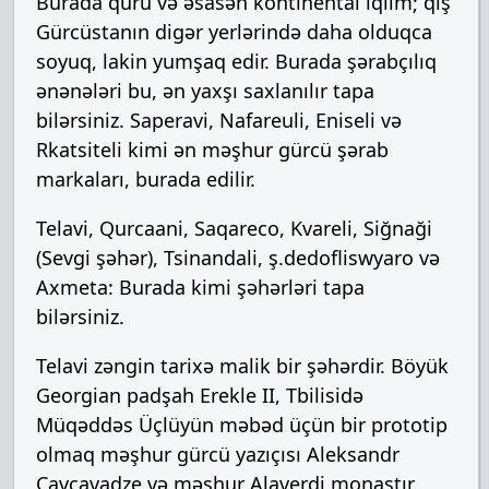
Burada quru və əsasən kontinental iqlim; qış
Gürcüstanın digər yerlərində daha olduqca
soyuq, lakin yumşaq edir. Burada şərabçılıq
ənənələri bu, ən yaxşı saxlanılır tapa
bilərsiniz. Saperavi, Nafareuli, Eniseli və
Rkatsiteli kimi ən məşhur gürcü şərab
markaları, burada edilir.
Telavi, Qurcaani, Saqareco, Kvareli, Siğnaği
(Sevgi şəhər), Tsinandali, ş.dedofliswyaro və
Axmeta: Burada kimi şəhərləri tapa
bilərsiniz.
Telavi zəngin tarixə malik bir şəhərdir. Böyük
Georgian padşah Erekle II, Tbilisidə
Müqəddəs Üçlüyün məbəd üçün bir prototip
olmaq məşhur gürcü yazıçısı Aleksandr
Çavçavadze və məşhur Alaverdi monastır