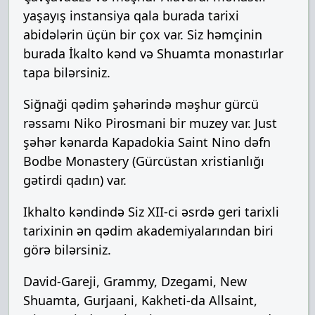
yaşayış instansiya qala burada tarixi
abidələrin üçün bir çox var. Siz həmçinin
burada İkalto kənd və Shuamta monastırlar
tapa bilərsiniz.
Siğnaği qədim şəhərində məşhur gürcü
rəssamı Niko Pirosmani bir muzey var. Just
şəhər kənarda Kapadokia Saint Nino dəfn
Bodbe Monastery (Gürcüstan xristianlığı
gətirdi qadın) var.
Ikhalto kəndində Siz XII-ci əsrdə geri tarixli
tarixinin ən qədim akademiyalarından biri
görə bilərsiniz.
David-Gareji, Grammy, Dzegami, New
Shuamta, Gurjaani, Kakheti-da Allsaint,