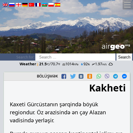
airGEO
.oRg
Search for:
Weather
21.5
/70.7
1014
92
1.97
ºC
ºF
hPa
%
m/s
bölüşmək
Kakheti
Kaxeti Gürcüstanın şərqində böyük
regiondur. Öz ərazisində ən çay Alazan
vadisində yerləşir.