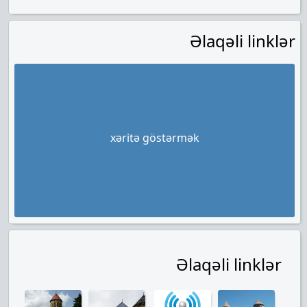
Əlaqəli linklər
xəritə göstərmək
Əlaqəli linklər