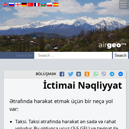
airGEO
.oRg
Search for:
bölüşmək
İctimai Nəqliyyat
Ətrafında hərəkət etmək üçün bir neçə yol
var:
Taksi. Taksi ətrafında hərəkət ən sadə və rahat
yoludur. Bu olduqca ucuz (3-5 GEL) və təyinat ilə