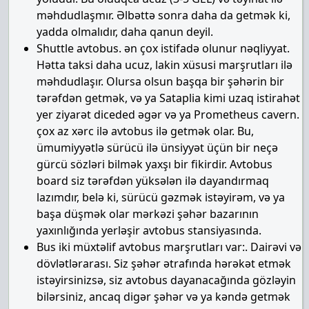
məhdudlaşmır. Əlbəttə sonra daha da getmək ki,
yadda olmalıdır, daha qanun deyil.
Shuttle avtobus. ən çox istifadə olunur nəqliyyat.
Hətta taksi daha ucuz, lakin xüsusi marşrutları ilə
məhdudlaşır. Olursa olsun başqa bir şəhərin bir
tərəfdən getmək, və ya Sataplia kimi uzaq istirahət
yer ziyarət diceded əgər və ya Prometheus cavern.
çox az xərc ilə avtobus ilə getmək olar. Bu,
ümumiyyətlə sürücü ilə ünsiyyət üçün bir neçə
gürcü sözləri bilmək yaxşı bir fikirdir. Avtobus
board siz tərəfdən yüksələn ilə dayandırmaq
lazımdır, belə ki, sürücü gəzmək istəyirəm, və ya
başa düşmək olar mərkəzi şəhər bazarının
yaxınlığında yerləşir avtobus stansiyasında.
Bus iki müxtəlif avtobus marşrutları var:. Dairəvi və
dövlətlərarası. Siz şəhər ətrafında hərəkət etmək
istəyirsinizsə, siz avtobus dayanacağında gözləyin
bilərsiniz, ancaq digər şəhər və ya kəndə getmək