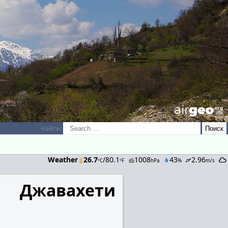
airGEO
.oRg
Найти:
Weather
26.7
/80.1
1008
43
2.96
ºC
ºF
hPa
%
m/s
Джавахети