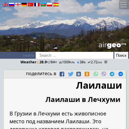
airGEO
.oRg
Найти:
Weather
28.9
/84
1009
38
2.72
ºC
ºF
hPa
%
m/s
поделитесь в
Лаилаши
Лаилаши в Лечхуми
В Грузии в Лечхуми есть живописное
место под названием Лаилаши. Это