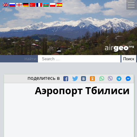
airGEO
.oRg
Найти:
поделитесь в
Аэропорт Тбилиси