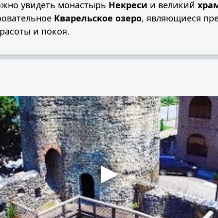
ожно увидеть монастырь
Некреси
и великий
хра
ровательное
Кварельское озеро
, являющиеся пр
расоты и покоя.