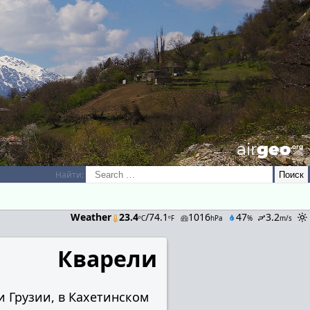
airGEO
.oRg
Найти:
Weather
23.4
/74.1
1016
47
3.2
ºC
ºF
hPa
%
m/s
Кварели
и Грузии, в Кахетинском