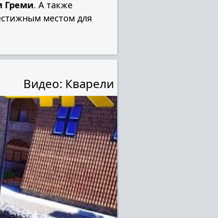
м Греми
. А также
естижным местом для
Видео: Кварели