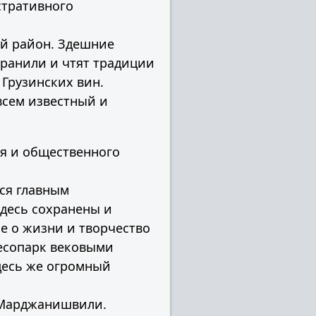
стративного
й район. Здешние
хранили и чтят традиции
Грузинских вин.
всем известный и
ля и общественного
ся главным
десь сохранены и
е о жизни и творчество
лесопарк вековыми
десь же огромный
 Марджанишвили.