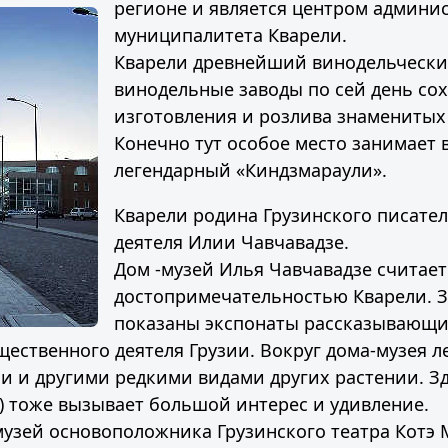
регионе и является центром админи
муниципалитета Кварели.
Кварели древнейший винодельчески
винодельные заводы по сей день со
изготовления и розлива знаменитых 
Конечно тут особое место занимает 
легендарный «Киндзмараули».
Кварели родина Грузинского писате
деятеля Илии Чавчавадзе.
Дом -музей Илья Чавчавадзе считает
достопримечательностью Кварели. З
показаны экспонаты рассказывающи
щественного деятеля Грузии. Вокруг дома-музея 
и и другими редкими видами других растении. З
) тоже вызывает большой интерес и удивление.
музей основоположника Грузинского театра Котэ