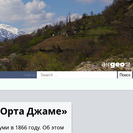
airGEO
.oRg
Найти:
«Орта Джаме»
ми в 1866 году. Об этом