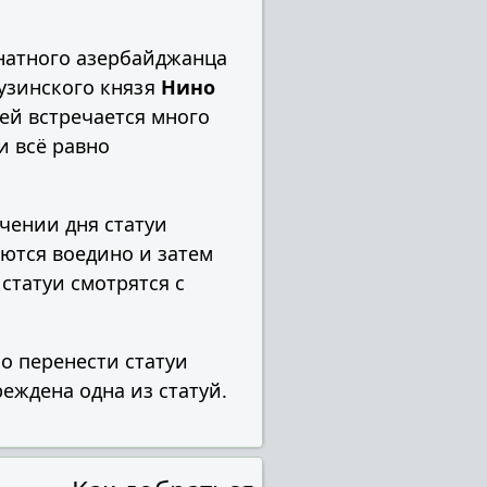
натного азербайджанца
узинского князя
Нино
дей встречается много
и всё равно
чении дня статуи
аются воедино и затем
статуи смотрятся с
о перенести статуи
еждена одна из статуй.