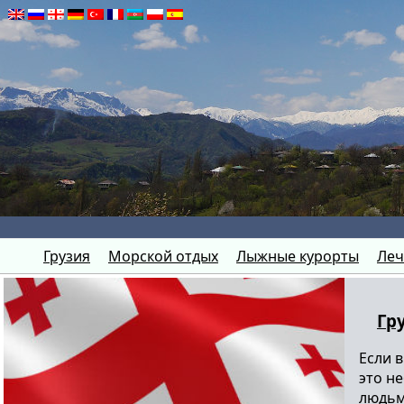
Грузия
Морской отдых
Лыжные курорты
Леч
Гр
Если 
это н
людьм