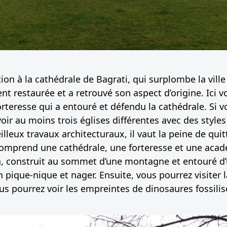
tion à la cathédrale de Bagrati, qui surplombe la vill
t restaurée et a retrouvé son aspect d’origine. Ici
orteresse qui a entouré et défendu la cathédrale. Si 
oir au moins trois églises différentes avec des styles
lleux travaux architecturaux, il vaut la peine de quitt
comprend une cathédrale, une forteresse et une acadé
construit au sommet d’une montagne et entouré d’une
n pique-nique et nager. Ensuite, vous pourrez visiter l
ous pourrez voir les empreintes de dinosaures fossilis