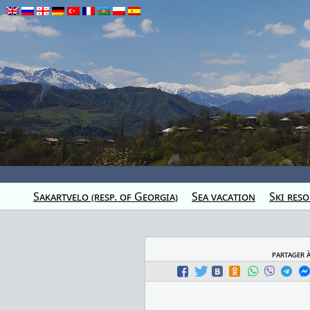
Sakartvelo (resp. of Georgia)
Sea vacation
Ski reso
partager 