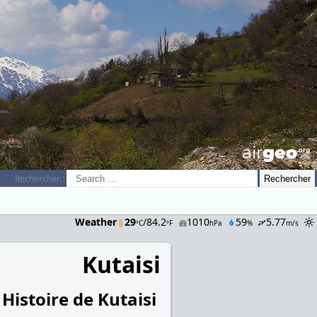
airGEO
.oRg
Rechercher :
Weather
29
/84.2
1010
59
5.77
ºC
ºF
hPa
%
m/s
Kutaisi
Histoire de Kutaisi