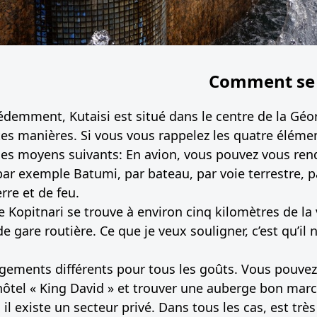
Comment se 
édemment, Kutaisi est situé dans le centre de la Gé
tes manières. Si vous vous rappelez les quatre élém
 des moyens suivants: En avion, vous pouvez vous rend
 par exemple Batumi, par bateau, par voie terrestre, p
rre et de feu.
e Kopitnari se trouve à environ cinq kilomètres de la v
e gare routière. Ce que je veux souligner, c’est qu’il n’e
gements différents pour tous les goûts. Vous pouvez
’hôtel « King David » et trouver une auberge bon mar
l existe un secteur privé. Dans tous les cas, est très