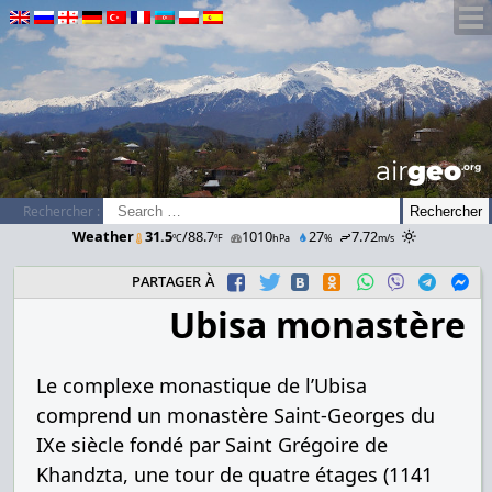
airGEO
.oRg
Rechercher :
Weather
31.5
/88.7
1010
27
7.72
ºC
ºF
hPa
%
m/s
partager à
Ubisa monastère
Le complexe monastique de l’Ubisa
comprend un monastère Saint-Georges du
IXe siècle fondé par Saint Grégoire de
Khandzta, une tour de quatre étages (1141