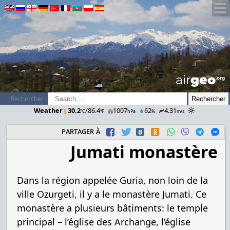
airGEO
.oRg
Rechercher :
Weather
30.2
/86.4
1007
62
4.31
ºC
ºF
hPa
%
m/s
partager à
Jumati monastère
Dans la région appelée Guria, non loin de la
ville Ozurgeti, il y a le monastère Jumati. Ce
monastère a plusieurs bâtiments: le temple
principal – l’église des Archange, l’église