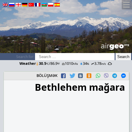
airGEO
.oRg
Search for:
Weather
30.5
/86.9
1010
34
3.78
ºC
ºF
hPa
%
m/s
bölüşmək
Bethlehem mağara