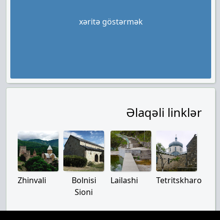
xəritə göstərmək
Əlaqəli linklər
Zhinvali
Bolnisi
Lailashi
Tetritskharo
Sioni