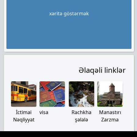
xəritə göstərmək
Əlaqəli linklər
İctimai
visa
Rachkha
Manastırı
Nəqliyyat
şəlalə
Zarzma