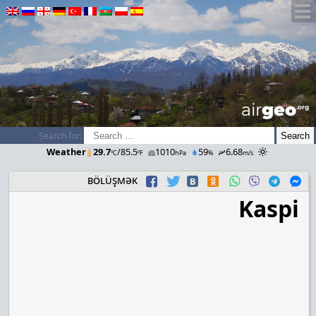
airGEO
.oRg
Search for:
Weather
29.7
/85.5
1010
59
6.68
ºC
ºF
hPa
%
m/s
bölüşmək
Kaspi