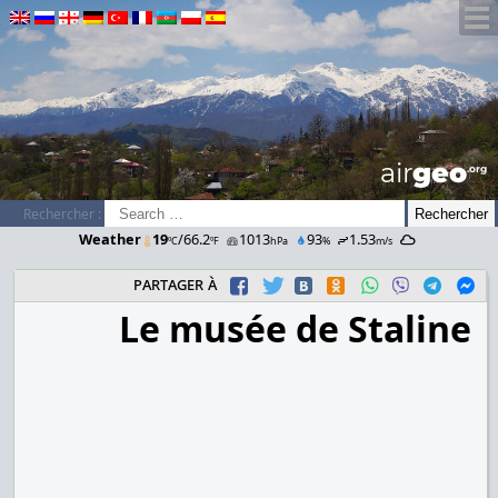
airGEO
.oRg
Rechercher :
Weather
19
/66.2
1013
93
1.53
ºC
ºF
hPa
%
m/s
partager à
Le musée de Staline