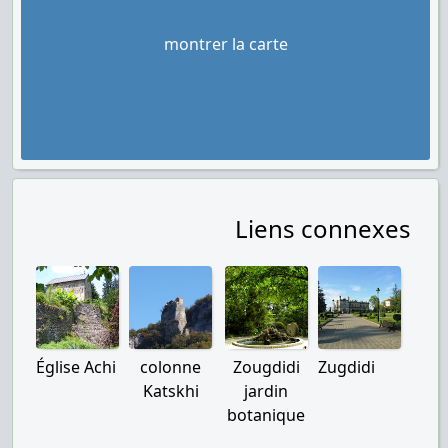
montrer la carte
Liens connexes
Église Achi
colonne
Zougdidi
Zugdidi
Katskhi
jardin
botanique