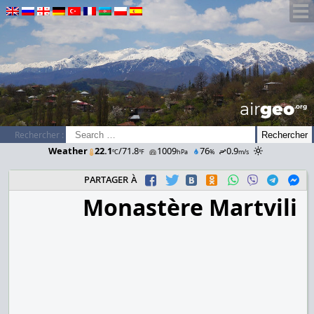
airGEO
.oRg
Rechercher :
Weather
22.1
/71.8
1009
76
0.9
ºC
ºF
hPa
%
m/s
partager à
Monastère Martvili