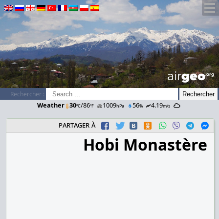
airGEO
.oRg
Rechercher :
Weather
30
/86
1009
56
4.19
ºC
ºF
hPa
%
m/s
partager à
Hobi Monastère