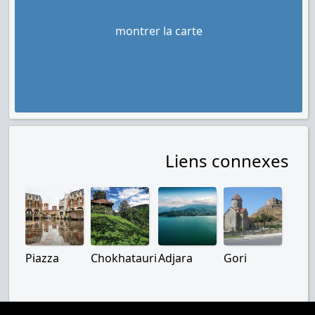
montrer la carte
Liens connexes
Piazza
Chokhatauri
Adjara
Gori