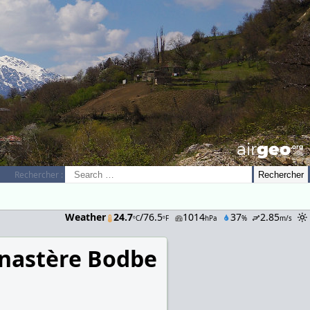
airGEO
.oRg
Rechercher :
Weather
24.7
/76.5
1014
37
2.85
ºC
ºF
hPa
%
m/s
nastère Bodbe