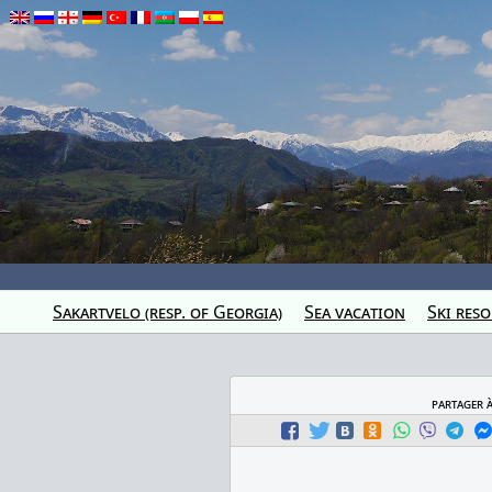
Sakartvelo (resp. of Georgia)
Sea vacation
Ski reso
partager 