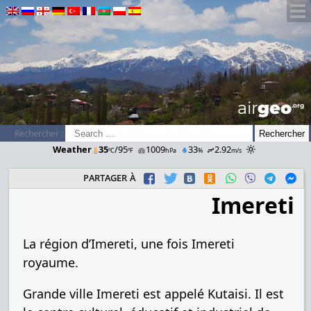
airGEO
.oRg
Rechercher :
Weather
35
/95
1009
33
2.92
ºC
ºF
hPa
%
m/s
partager à
Imereti
La région d’Imereti, une fois Imereti
royaume.
Grande ville Imereti est appelé Kutaisi. Il est